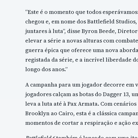
“Este é o momento que todos esperávamos: 
chegou e, em nome dos Battlefield Studios
juntares à luta”, disse Byron Beede, Direto
elevar a série a novas alturas com combate
guerra épica que oferece uma nova aborda
registada da série, e a incrível liberdade 
longo dos anos.”
A campanha para um jogador decorre em v
jogadores calçam as botas do Dagger 13, u
leva a luta até à Pax Armata. Com cenário
Brooklyn ao Cairo, esta é a clássica camp
momentos de cortar a respiração e ação e
Battlefield 6
também é lançado com uma iter