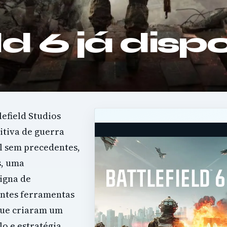
ld 6 já disp
lefield Studios
itiva de guerra
l sem precedentes,
s, uma
igna de
entes ferramentas
que criaram um
o e estratégia