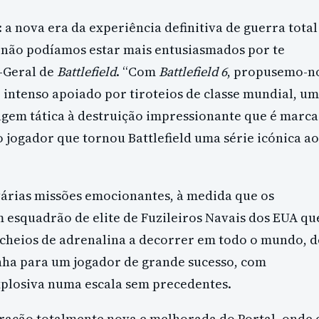
a nova era da experiência definitiva de guerra total
, não podíamos estar mais entusiasmados por te
r-Geral de
Battlefield
. “Com
Battlefield 6
, propusemo-n
 intenso apoiado por tiroteios de classe mundial, u
gem tática à destruição impressionante que é marca
do jogador que tornou Battlefield uma série icónica ao
árias missões emocionantes, à medida que os
m esquadrão de elite de Fuzileiros Navais dos EUA qu
s cheios de adrenalina a decorrer em todo o mundo, d
anha para um jogador de grande sucesso, com
xplosiva numa escala sem precedentes.
ação totalmente nova e melhorada do Portal, onde 