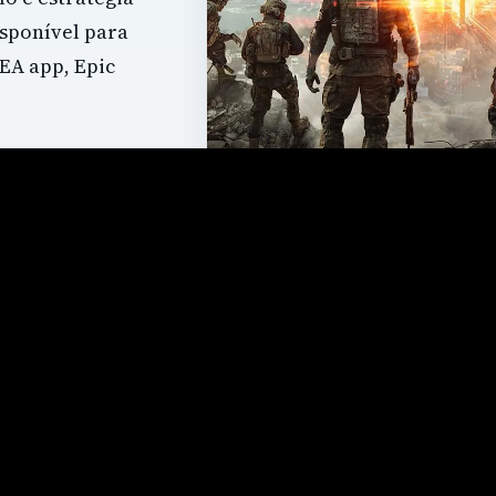
isponível para
 EA app, Epic
FICHA DO JOGO
Battlefield 6
PLATAFORMAS
PC
PS5
Xbox Series X/S