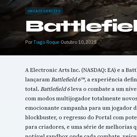
UNCATEGORIZED
Battlefie
Por
Tiago Roque
·
Outubro 10, 2025
A Electronic Arts Inc. (NASDAQ: EA) e a Batt
lançaram
Battlefield 6™,
a experiência defin
total.
Battlefield 6
leva o combate a um níve
com modos multijogador totalmente novo
emocionante campanha para um jogador d
blockbuster, o regresso do Portal com pot
para criadores, e uma série de melhorias 
notável sandbox onde cada combate, veícul