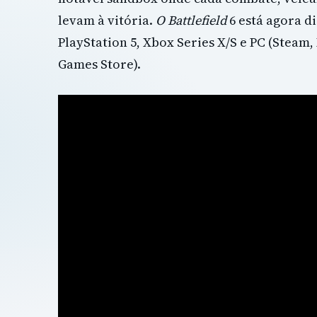
levam à vitória.
O Battlefield
6 está agora d
PlayStation 5, Xbox Series X/S e PC (Steam,
Games Store).