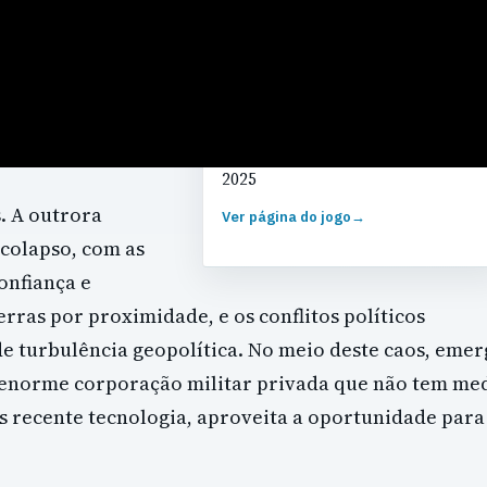
GÉNERO
Disparos
DESENVOLVEDOR
EA Digital Illusions CE
LANÇAMENTO
2025
s. A outrora
Ver página do jogo
→
 colapso, com as
onfiança e
uerras por proximidade, e os conflitos políticos
e turbulência geopolítica. No meio deste caos, emer
 enorme corporação militar privada que não tem me
is recente tecnologia, aproveita a oportunidade para