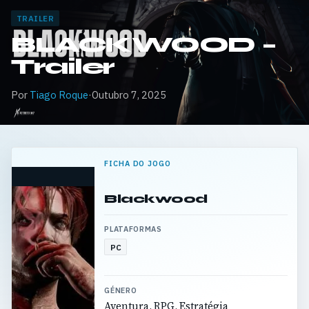
TRAILER
BLACKWOOD –
Trailer
Por
Tiago Roque
·
Outubro 7, 2025
FICHA DO JOGO
Blackwood
PLATAFORMAS
PC
GÉNERO
Aventura, RPG, Estratégia