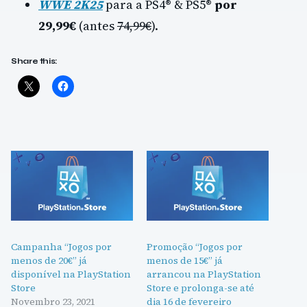
WWE 2K25
para a PS4® & PS5®
por
29,99€
(antes
74,99€
).
Share this:
Campanha “Jogos por
Promoção “Jogos por
menos de 20€” já
menos de 15€” já
disponível na PlayStation
arrancou na PlayStation
Store
Store e prolonga-se até
Novembro 23, 2021
dia 16 de fevereiro