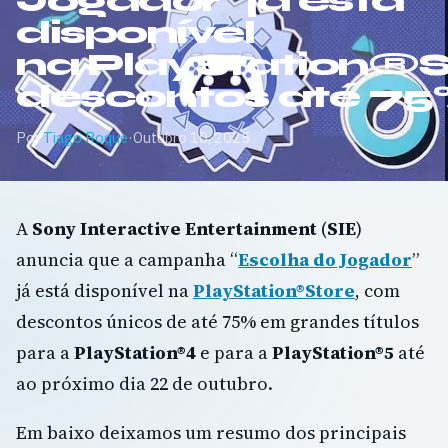
Jogador” já está
disponível
na PlayStation®
descontos até 75
Por
Tiago Roque
·
Outubro 10, 2025
A
Sony Interactive Entertainment
(
SIE
)
anuncia que a campanha “
Escolha do Jogador
”
já está disponível na
PlayStation®Store
, com
descontos únicos de até 75% em grandes títulos
para a
PlayStation®4
e para a
PlayStation®5
até
ao próximo dia 22 de outubro.
Em baixo deixamos um resumo dos principais