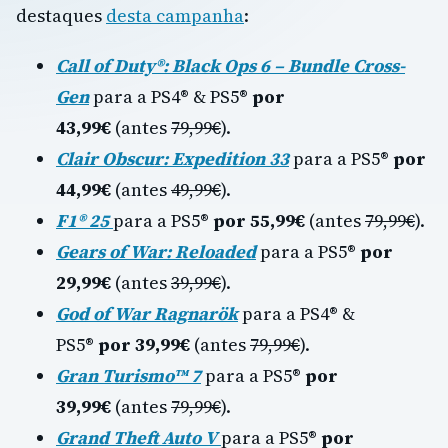
destaques
desta campanha
:
Call of Duty®: Black Ops 6 – Bundle Cross-
Gen
para a PS4® & PS5®
por
43,99€
(antes
79,99€
).
Clair Obscur: Expedition 33
para a PS5®
por
44,99€
(antes
49,99€
).
F1® 25
para a PS5®
por 55,99€
(antes
79,99€
).
Gears of War: Reloaded
para a PS5®
por
29,99€
(antes
39,99€
).
God of War Ragnarök
para a PS4® &
PS5®
por 39,99€
(antes
79,99€
).
Gran Turismo™ 7
para a PS5®
por
39,99€
(antes
79,99€
).
Grand Theft Auto V
para a PS5®
por