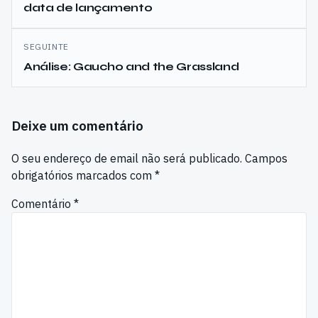
campanha: Demon Slayer
data de lançamento
-Kimetsu no Yaiba- The
Hinokami Chronicles…
SEGUINTE
Análise: Gaucho and the Grassland
Deixe um comentário
O seu endereço de email não será publicado.
Campos
obrigatórios marcados com
*
Comentário
*