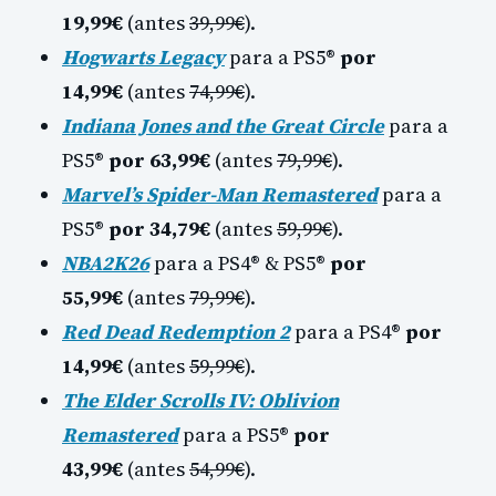
19,99€
(antes
39,99€
).
Hogwarts Legacy
para a PS5®
por
14,99€
(antes
74,99€
).
Indiana Jones and the Great Circle
para a
PS5®
por 63,99€
(antes
79,99€
).
Marvel’s Spider-Man Remastered
para a
PS5®
por 34,79€
(antes
59,99€
).
NBA2K26
para a PS4® & PS5®
por
55,99€
(antes
79,99€
).
Red Dead Redemption 2
para a PS4®
por
14,99€
(antes
59,99€
).
The Elder Scrolls IV: Oblivion
Remastered
para a PS5®
por
43,99€
(antes
54,99€
).