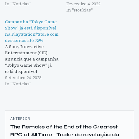
In "Notícias"
Fevereiro 4, 2022
In "Notícias"
Campanha “Tokyo Game
Show” já está disponível
na PlayStation®Store com
descontos até 75%
A Sony Interactive
Entertainment (SIE)
anuncia que a campanha
“Tokyo Game Show” já
está disponível
na PlayStation®Store, com
Setembro 24, 2025
descontos únicos de até
In "Notícias"
75% em grandes títulos
para a PlayStation®4 e
para a PlayStation®5 até
ao próximo dia 8 de
Navegação
outubro. Em baixo
ANTERIOR
deixamos um resumo dos
de
The Remake of the End of the Greatest
principais
destaques desta
RPG of All Time – Trailer de revelação da
artigos