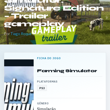
Simulator:
Signature Edition
– Trailer
gameplay
Por
Tiago Roque
·
Outubro 8, 2025
FICHA DO JOGO
Farming Simulator
PLATAFORMAS
PS3
GÉNERO
Simulação