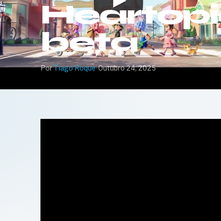
Heartopia
beta
Por
Tiago Roque
·
Outubro 24, 2025