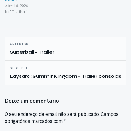
Abril 6, 2026
In "Trailer"
Navegação
ANTERIOR
de
Superball – Trailer
artigos
SEGUINTE
Laysara: Summit Kingdom – Trailer consolas
Deixe um comentário
O seu endereço de email não será publicado.
Campos
obrigatórios marcados com
*