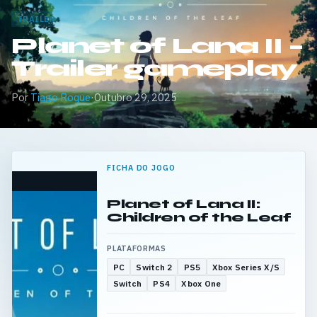
TRAILER
Planet of Lana II –
Trailer gameplay
Por
Tiago Roque
·
Outubro 29, 2025
FICHA DO JOGO
Planet of Lana II:
Children of the Leaf
PLATAFORMAS
PC
Switch 2
PS5
Xbox Series X/S
Switch
PS4
Xbox One