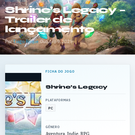
Shrine’s Legacy –
Trailer de
lançamento
Por
Tiago Roque
·
Outubro 9, 2025
FICHA DO JOGO
Shrine’s Legacy
PLATAFORMAS
PC
GÉNERO
Aventura, Indie, RPG