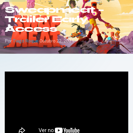
Sweapmeat –
Trailer Early
Access
Por
Tiago Roque
·
Outubro 22, 2025