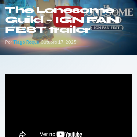
The Lonesome
Guild – IGN FAN
FEST trailer
Por
Tiago Roque
·
Outubro 17, 2025