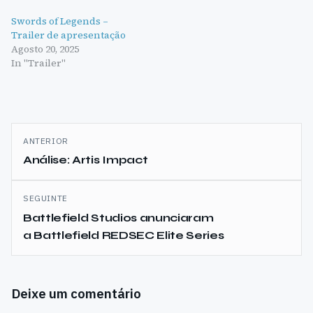
Swords of Legends –
Trailer de apresentação
Agosto 20, 2025
In "Trailer"
Navegação
ANTERIOR
de
Análise: Artis Impact
artigos
SEGUINTE
Battlefield Studios anunciaram
a Battlefield REDSEC Elite Series
Deixe um comentário