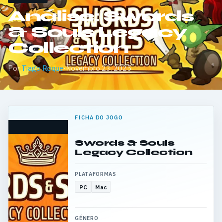
Análise: Swords
& Souls Legacy
Collection
Por
Tiago Roque
·
Novembro 23, 2025
FICHA DO JOGO
Swords & Souls
Legacy Collection
PLATAFORMAS
PC
Mac
GÉNERO