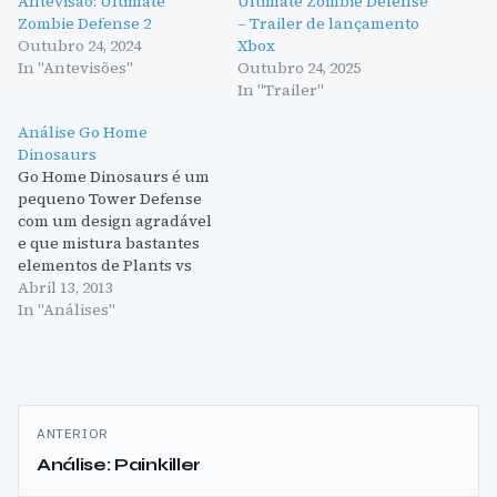
Antevisão: Ultimate
Ultimate Zombie Defense
Zombie Defense 2
– Trailer de lançamento
Outubro 24, 2024
Xbox
In "Antevisões"
Outubro 24, 2025
In "Trailer"
Análise Go Home
Dinosaurs
Go Home Dinosaurs é um
pequeno Tower Defense
com um design agradável
e que mistura bastantes
elementos de Plants vs
Zombies numa estrutura
Abril 13, 2013
dos jogos de tower
In "Análises"
defense tradicionais.
Juntamente ao design
colorido e agradável está
uma jogabilidade simples
Navegação
que irá agradar a toda
ANTERIOR
gente, desde aos
de
Análise: Painkiller
jogadores mais
habituados ao género…