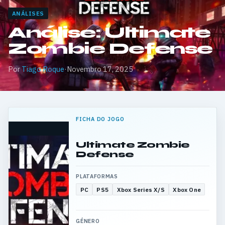
ANÁLISES
Análise: Ultimate
Zombie Defense
Por
Tiago Roque
·
Novembro 17, 2025
FICHA DO JOGO
Ultimate Zombie
Defense
PLATAFORMAS
PC
PS5
Xbox Series X/S
Xbox One
GÉNERO