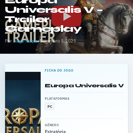
Europa
Universalis V –
Trailer
Gameplay
Por
Tiago Roque
·
Novembro 5, 2025
FICHA DO JOGO
Europa Universalis V
PLATAFORMAS
PC
GÉNERO
Estratégia