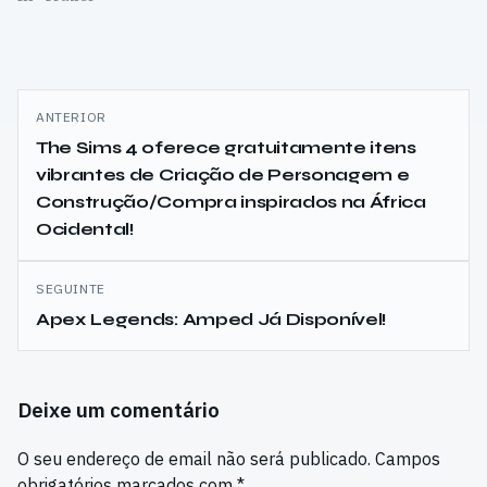
Navegação
ANTERIOR
de
The Sims 4 oferece gratuitamente itens
vibrantes de Criação de Personagem e
artigos
Construção/Compra inspirados na África
Ocidental!
SEGUINTE
Apex Legends: Amped Já Disponível!
Deixe um comentário
O seu endereço de email não será publicado.
Campos
obrigatórios marcados com
*