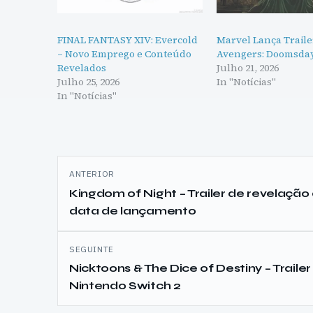
FINAL FANTASY XIV: Evercold
Marvel Lança Traile
– Novo Emprego e Conteúdo
Avengers: Doomsda
Revelados
Julho 21, 2026
Julho 25, 2026
In "Notícias"
In "Notícias"
Navegação
ANTERIOR
de
Kingdom of Night – Trailer de revelação
data de lançamento
artigos
SEGUINTE
Nicktoons & The Dice of Destiny – Trailer
Nintendo Switch 2