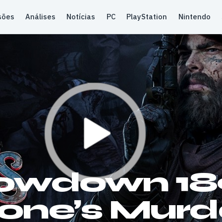
sões
Análises
Notícias
PC
PlayStation
Nintendo
howdown 18
one’s Murd