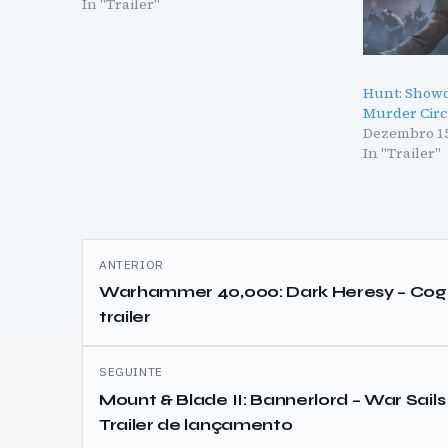
In "Trailer"
Hunt: Showd
Murder Circ
Dezembro 15
In "Trailer"
Navegação
ANTERIOR
de
Warhammer 40,000: Dark Heresy – Co
trailer
artigos
SEGUINTE
Mount & Blade II: Bannerlord – War Sails 
Trailer de lançamento