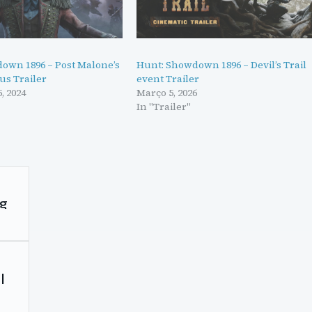
own 1896 – Post Malone’s
Hunt: Showdown 1896 – Devil’s Trail
us Trailer
event Trailer
, 2024
Março 5, 2026
In "Trailer"
gg
|