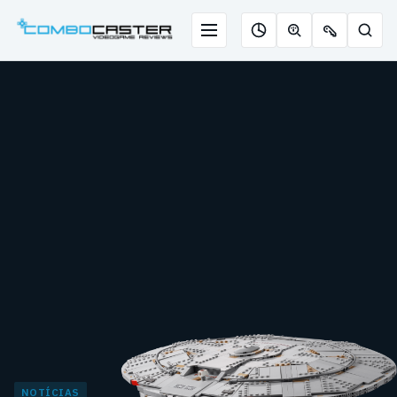
Saltar
para
Menu
Pesqu
Roleta
Descobrir
Ofertas
o
de
jogos
de
conteúdo
jogos
com
chaves
IA
NOTÍCIAS