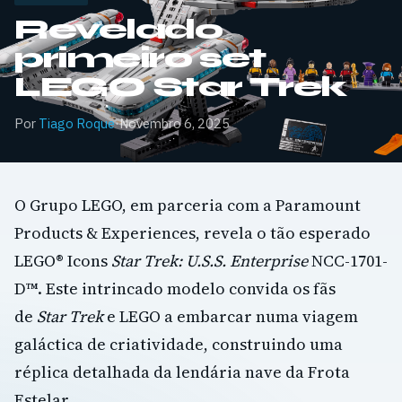
Revelado
primeiro set
LEGO Star Trek
Por
Tiago Roque
·
Novembro 6, 2025
O Grupo LEGO, em parceria com a Paramount
Products & Experiences, revela o tão esperado
LEGO® Icons
Star Trek: U.S.S. Enterprise
NCC-1701-
D™. Este intrincado modelo convida os fãs
de
Star Trek
e LEGO a embarcar numa viagem
galáctica de criatividade, construindo uma
réplica detalhada da lendária nave da Frota
Estelar.