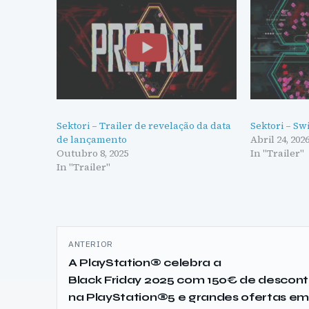
Sektori – Trailer de revelação da data
Sektori – Swi
de lançamento
Abril 24, 202
Outubro 8, 2025
In "Trailer"
In "Trailer"
Navegação
ANTERIOR
de
A PlayStation® celebra a
Black Friday 2025 com 150€ de descon
artigos
na PlayStation®5 e grandes ofertas e