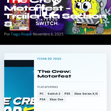
The Crew
Motorfest –
Trailer da Season
8
Por
Tiago Roque
·
Novembro 6, 2025
FICHA DO JOGO
The Crew:
Motorfest
PLATAFORMAS
PC
Switch 2
PS5
Xbox Series X/S
PS4
Xbox One