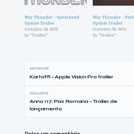
War Thunder – Spearhead
War Thunder – Fire
Update Trailer
Update Trailer
Outubro 28, 2025
Outubro 29, 2024
In "Trailer"
In "Trailer"
Navegação
ANTERIOR
de
Kartoffl – Apple Vision Pro trailer
artigos
SEGUINTE
Anno 117: Pax Romana – Trailer de
lançamento
Deixe um comentário