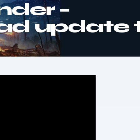
der –
d update tr