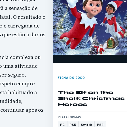
rã a sensação de
tal. O resultado é
o e carregada de
 que estão a dar os
ncia complexa ou
o uma atividade
ser seguro,
FICHA DO JOGO
e aspeto cumpre
stá habituado a
The Elf on the
Shelf: Christmas
undidade,
Heroes
 continuar após os
PLATAFORMAS
PC
PS5
Switch
PS4