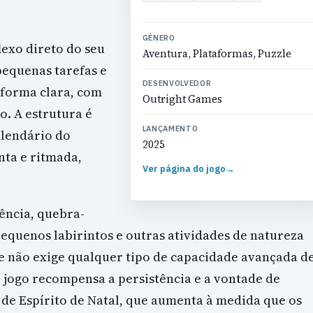
GÉNERO
lexo direto do seu
Aventura, Plataformas, Puzzle
pequenas tarefas e
DESENVOLVEDOR
 forma clara, com
Outright Games
o. A estrutura é
LANÇAMENTO
alendário do
2025
nta e ritmada,
Ver página do jogo
→
ência, quebra-
pequenos labirintos e outras atividades de natureza
e não exige qualquer tipo de capacidade avançada d
o jogo recompensa a persistência e a vontade de
 de Espírito de Natal, que aumenta à medida que os