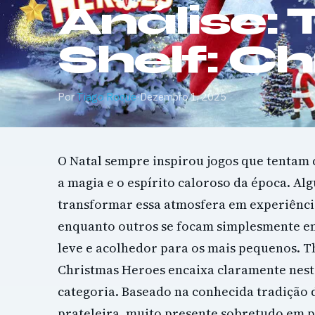
Análise: 
Shelf: C
Por
Tiago Roque
·
Dezembro 1, 2025
O Natal sempre inspirou jogos que tentam 
a magia e o espírito caloroso da época. A
transformar essa atmosfera em experiênc
enquanto outros se focam simplesmente e
leve e acolhedor para os mais pequenos. Th
Christmas Heroes encaixa claramente nes
categoria. Baseado na conhecida tradição 
prateleira, muito presente sobretudo em p