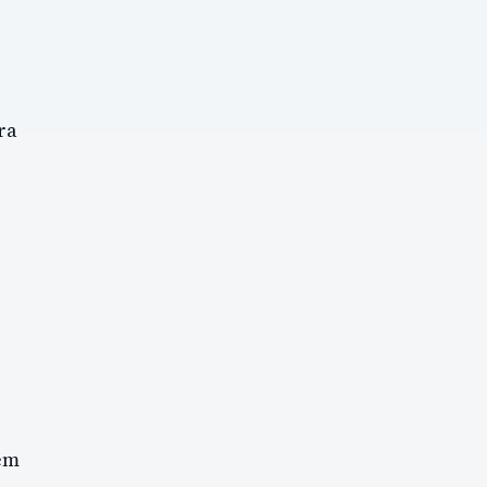
ra
em