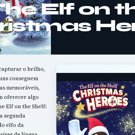
The Elf on t
hristmas He
capturar o brilho,
lguns conseguem
ias memoráveis,
m oferecer algo
e Elf on the Shelf:
ta segunda
do elfo da
aíses de língua