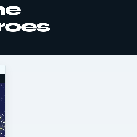
he
roes