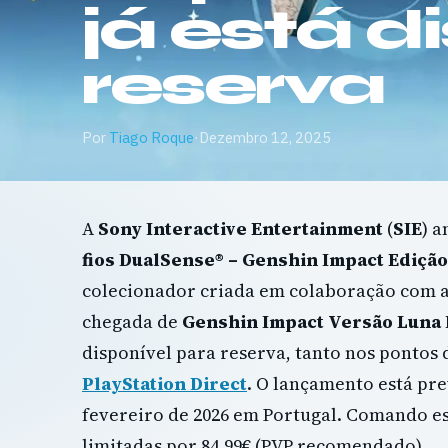
já está d
reserva
Por
Tiago Roque
·
Dezembro 12, 2025
A
Sony Interactive Entertainment
(
SIE
) 
fios DualSense® – Genshin Impact Edição
colecionador criada em colaboração com 
chegada de
Genshin Impact Versão Luna I
disponível para reserva, tanto nos pontos
PlayStation Direct
. O lançamento está pre
fevereiro de 2026 em Portugal. Comando e
limitadas por 84,99€ (PVP recomendado).