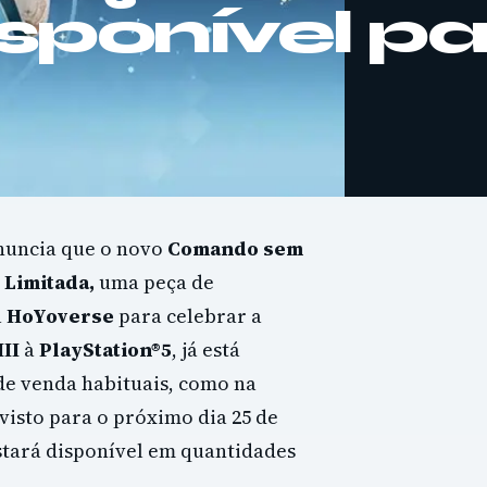
isponível p
anuncia que o novo
Comando sem
 Limitada,
uma peça de
a
HoYoverse
para celebrar a
II
à
PlayStation®5
, já está
 de venda habituais, como na
visto para o próximo dia 25 de
stará disponível em quantidades