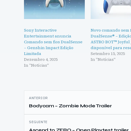
Sony Interactive
Novo comando sem f
Entertainment anuncia
DualSense® – Ediçã
Comando sem fios DualSense
ASTRO BOT™ Joyful j
– Genshin Impact Edição
disponível para res
Limitada
Setembro 15, 2025
Dezembro 4, 2025
In "Notícias"
In "Notícias"
Navegação
ANTERIOR
de
Bodycam – Zombie Mode Trailer
artigos
SEGUINTE
Ascend to ZERO – Open Playtest trailer