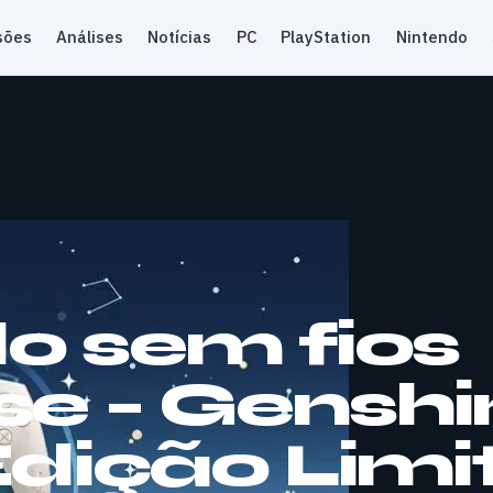
sões
Análises
Notícias
PC
PlayStation
Nintendo
 sem fios
e – Genshi
dição Lim