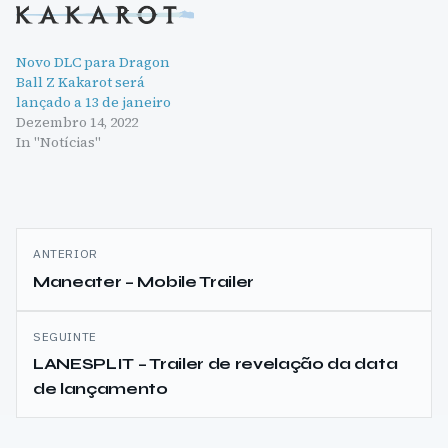
Novo DLC para Dragon
Ball Z Kakarot será
lançado a 13 de janeiro
Dezembro 14, 2022
In "Notícias"
Navegação
ANTERIOR
de
Maneater – Mobile Trailer
artigos
SEGUINTE
LANESPLIT – Trailer de revelação da data
de lançamento