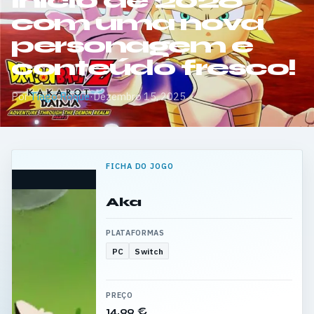
início de 2026
com uma nova
personagem e
conteúdo fresco!
Por
Tiago Roque
·
Dezembro 15, 2025
FICHA DO JOGO
Aka
PLATAFORMAS
PC
Switch
PREÇO
14,99 €