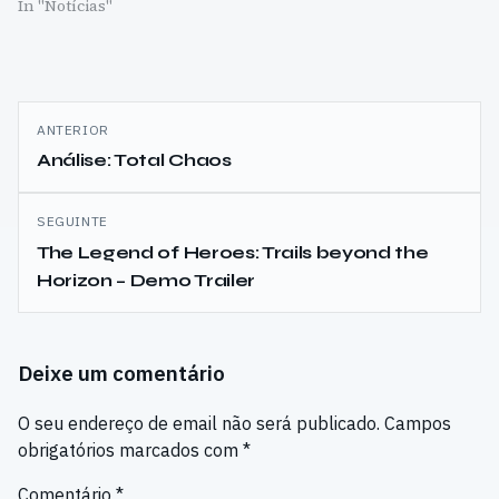
In "Notícias"
Navegação
ANTERIOR
de
Análise: Total Chaos
artigos
SEGUINTE
The Legend of Heroes: Trails beyond the
Horizon – Demo Trailer
Deixe um comentário
O seu endereço de email não será publicado.
Campos
obrigatórios marcados com
*
Comentário
*