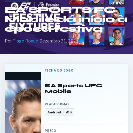
EA SPORTS FC
Mobile dá início à
época festiva
Por
Tiago Roque
·
Dezembro 21, 2025
FICHA DO JOGO
EA Sports UFC
Mobile
PLATAFORMAS
Android
iOS
PREÇO