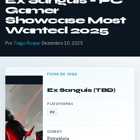
Ex Sanguis – PC
Gamer
Showcase Most
Wanted 2025
Por
Tiago Roque
·
Dezembro 10, 2025
FICHA DO JOGO
Ex Sanguis (TBD)
PLATAFORMAS
PC
GÉNERO
Estratégia