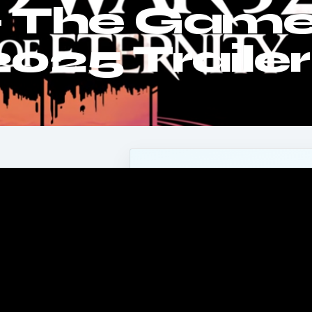
 – The Gam
025 Trailer