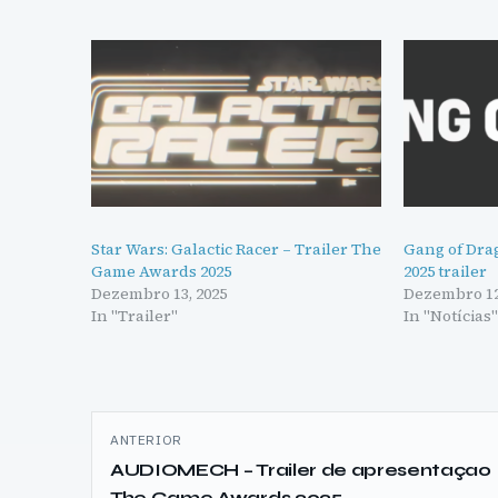
Star Wars: Galactic Racer – Trailer The
Gang of Dra
Game Awards 2025
2025 trailer
Dezembro 13, 2025
Dezembro 12
In "Trailer"
In "Notícias
Navegação
ANTERIOR
de
AUDIOMECH – Trailer de apresentaçao
The Game Awards 2025