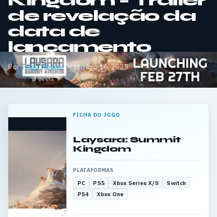
Kingdom – Trailer
de revelação da
data de
lançamento
Por
Tiago Roque
·
Dezembro 16, 2025
FICHA DO JOGO
Laysara: Summit
Kingdom
PLATAFORMAS
PC
PS5
Xbox Series X/S
Switch
PS4
Xbox One