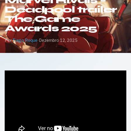
Marvel Rivals –
Deadpool trailer
The Game
Awards 2025
Por
Tiago Roque
·
Dezembro 12, 2025