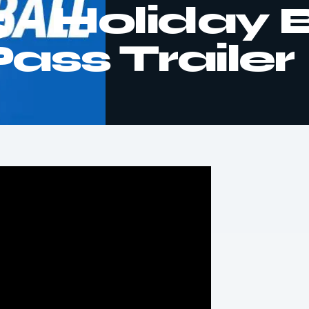
– Holiday B
ass Trailer