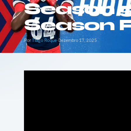
Season 5 
Season P
Por
Tiago Roque
·
Dezembro 17, 2025