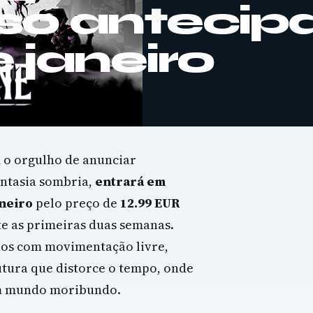
so antecip
 janeiro
m o orgulho de anunciar
fantasia sombria,
entrará em
neiro
pelo preço de
12.99 EUR
e as primeiras duas semanas.
rnos com movimentação livre,
utura que distorce o tempo, onde
um mundo moribundo.