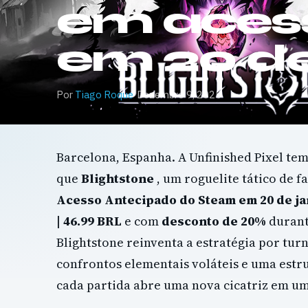
em aces
em 20 de
Por
Tiago Roque
·
Dezembro 9, 2025
Barcelona, ​​Espanha. A Unfinished Pixel te
que
Blightstone
, um roguelite tático de 
Acesso Antecipado do Steam em 20 de ja
| 46.99 BRL
e com
desconto de 20%
durant
Blightstone reinventa a estratégia por tu
confrontos elementais voláteis e uma estr
cada partida abre uma nova cicatriz em 