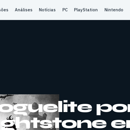
sões
Análises
Notícias
PC
PlayStation
Nintendo
guelite po
ightstone e