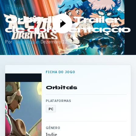
TRAILER
Orbitals – Trailer
de apresentação
Por
Tiago Roque
·
Dezembro 12, 2025
FICHA DO JOGO
Orbitals
PLATAFORMAS
PC
GÉNERO
Indie