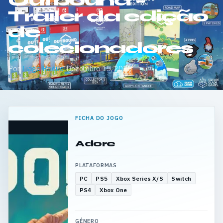
Outbound –
Trailer da edição
de
colecionadores
Por
Tiago Roque
·
Dezembro 15, 2025
FICHA DO JOGO
Adore
PLATAFORMAS
PC
PS5
Xbox Series X/S
Switch
PS4
Xbox One
GÉNERO