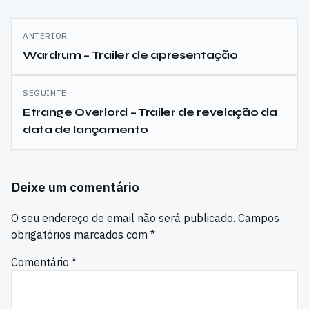
Navegação
ANTERIOR
de
Wardrum – Trailer de apresentação
artigos
SEGUINTE
Etrange Overlord – Trailer de revelação da
data de lançamento
Deixe um comentário
O seu endereço de email não será publicado.
Campos
obrigatórios marcados com
*
Comentário
*