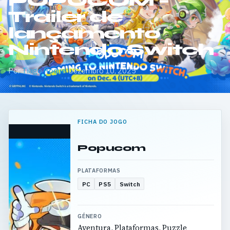
POPUCOM –
Trailer de
lançamento
Nintendo Switch
Por
Tiago Roque
·
Dezembro 10, 2025
FICHA DO JOGO
Popucom
PLATAFORMAS
PC
PS5
Switch
GÉNERO
Aventura, Plataformas, Puzzle