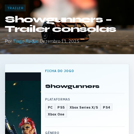
TRAILER
Showgunners –
Trailer consolas
Por
Tiago Roque
·
Dezembro 11, 2025
FICHA DO JOGO
Showgunners
PLATAFORMAS
PC
PS5
Xbox Series X/S
PS4
Xbox One
GÉNERO