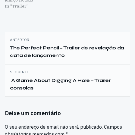
In "Trailer"
Navegação
ANTERIOR
de
The Perfect Pencil – Trailer de revelação da
data de lançamento
artigos
SEGUINTE
A Game About Digging A Hole – Trailer
consolas
Deixe um comentário
O seu endereço de email não será publicado.
Campos
obrigatórios marcados com
*