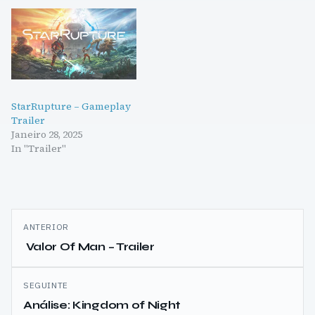
StarRupture – Gameplay
Trailer
Janeiro 28, 2025
In "Trailer"
Navegação
ANTERIOR
de
Valor Of Man – Trailer
artigos
SEGUINTE
Análise: Kingdom of Night