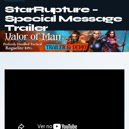
StarRupture –
Special Message
Trailer
Por
Tiago Roque
·
Dezembro 17, 2025