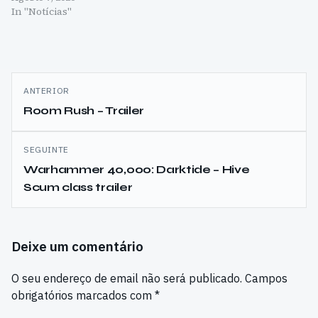
In "Notícias"
Navegação
ANTERIOR
de
Room Rush – Trailer
artigos
SEGUINTE
Warhammer 40,000: Darktide – Hive
Scum class trailer
Deixe um comentário
O seu endereço de email não será publicado.
Campos
obrigatórios marcados com
*