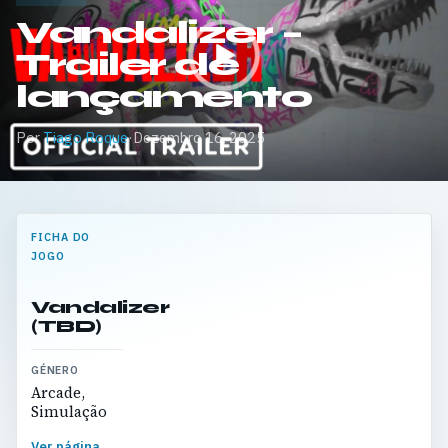
Vandalizer –
Trailer de
lançamento
Por
Tiago Roque
·
Dezembro 16, 2025
FICHA DO
JOGO
Vandalizer
(TBD)
GÉNERO
Arcade,
Simulação
Ver página