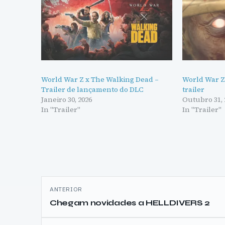
World War Z x The Walking Dead –
World War Z 
Trailer de lançamento do DLC
trailer
Janeiro 30, 2026
Outubro 31, 
In "Trailer"
In "Trailer"
Navegação
ANTERIOR
de
Chegam novidades a HELLDIVERS 2
artigos