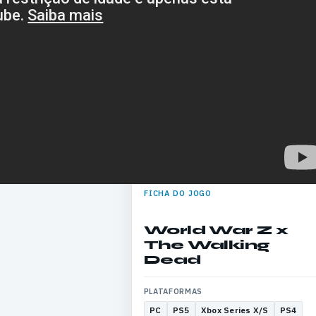
FICHA DO JOGO
World War Z x
The Walking
Dead
PLATAFORMAS
PC
PS5
Xbox Series X/S
PS4