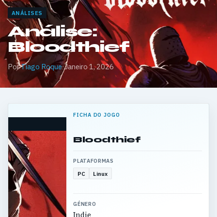
ANÁLISES
Análise:
Bloodthief
Por
Tiago Roque
·
Janeiro 1, 2026
FICHA DO JOGO
Bloodthief
PLATAFORMAS
PC
Linux
GÉNERO
Indie