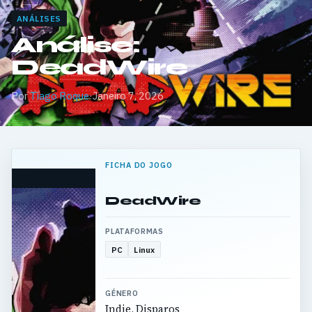
ANÁLISES
Análise:
DeadWire
Por
Tiago Roque
·
Janeiro 7, 2026
FICHA DO JOGO
DeadWire
PLATAFORMAS
PC
Linux
GÉNERO
Indie, Disparos