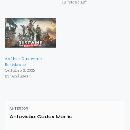
In "Notícias"
Análise: Dustwind:
Resistance
Outubro 2, 2025
In "Análises"
Navegação
ANTERIOR
de
Antevisão: Codex Mortis
artigos