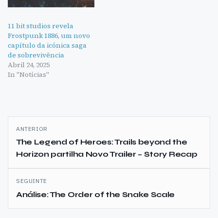
11 bit studios revela
Frostpunk 1886, um novo
capítulo da icónica saga
de sobrevivência
Abril 24, 2025
In "Notícias"
Navegação
ANTERIOR
de
The Legend of Heroes: Trails beyond the
Horizon partilha Novo Trailer – Story Recap
artigos
SEGUINTE
Análise: The Order of the Snake Scale