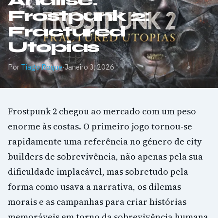
Análise:
Frostpunk 2:
Fractured
Utopias
Por
Tiago Roque
·
Janeiro 3, 2026
Frostpunk 2 chegou ao mercado com um peso
enorme às costas. O primeiro jogo tornou-se
rapidamente uma referência no género de city
builders de sobrevivência, não apenas pela sua
dificuldade implacável, mas sobretudo pela
forma como usava a narrativa, os dilemas
morais e as campanhas para criar histórias
memoráveis em torno da sobrevivência humana