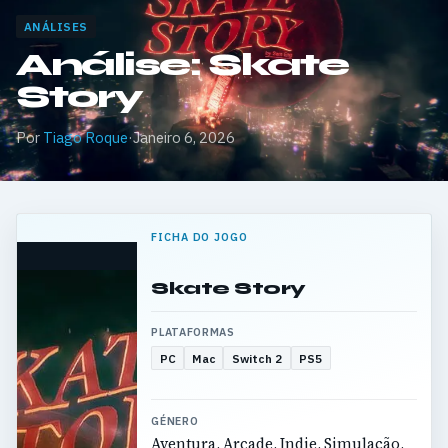
ANÁLISES
Análise: Skate
Story
Por
Tiago Roque
·
Janeiro 6, 2026
FICHA DO JOGO
Skate Story
PLATAFORMAS
PC
Mac
Switch 2
PS5
GÉNERO
Aventura, Arcade, Indie, Simulação,