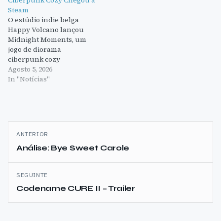
Ciberpunk Cozy Chegou à
Steam
O estúdio indie belga
Happy Volcano lançou
Midnight Moments, um
jogo de diorama
ciberpunk cozy
disponível agora na
Agosto 5, 2026
Steam. O jogo oferece uma
In "Notícias"
experiência de sandbox
sem pressão, onde os
jogadores podem criar e
personalizar os seus
Navegação
próprios mundos
ANTERIOR
ciberpunk.
de
Análise: Bye Sweet Carole
artigos
SEGUINTE
Codename CURE II – Trailer