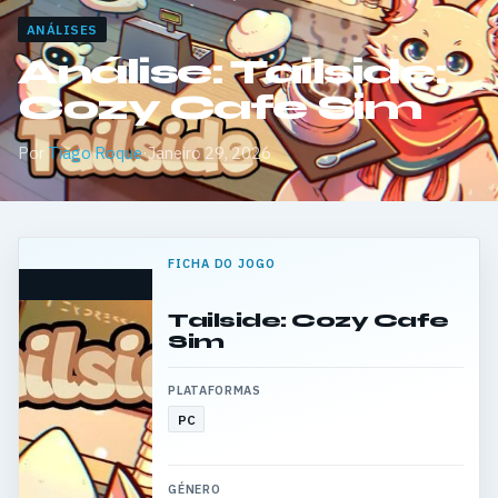
ANÁLISES
Análise: Tailside:
Cozy Cafe Sim
Por
Tiago Roque
·
Janeiro 29, 2026
FICHA DO JOGO
Tailside: Cozy Cafe
Sim
PLATAFORMAS
PC
GÉNERO