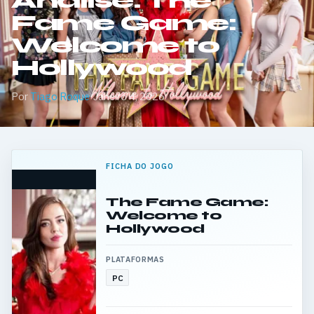
Análise: The
Fame Game:
Welcome to
Hollywood
Por
Tiago Roque
·
Janeiro 4, 2026
FICHA DO JOGO
The Fame Game:
Welcome to
Hollywood
PLATAFORMAS
PC