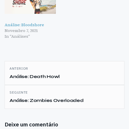
Análise: Bloodshore
Novembro 7, 2021
In "Análises"
Navegação
ANTERIOR
de
Análise: Death Howl
artigos
SEGUINTE
Análise: Zombies Overloaded
Deixe um comentário