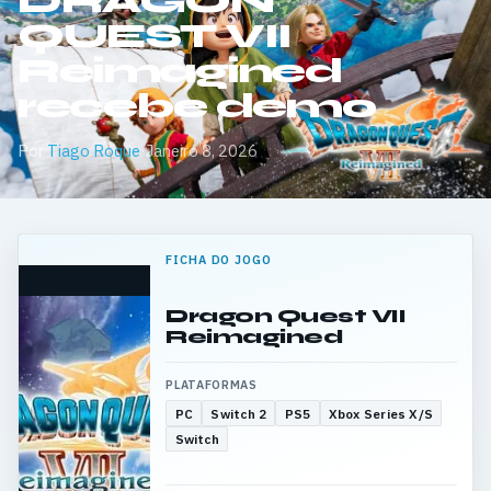
DRAGON
QUEST VII
Reimagined
recebe demo
Por
Tiago Roque
·
Janeiro 8, 2026
FICHA DO JOGO
Dragon Quest VII
Reimagined
PLATAFORMAS
PC
Switch 2
PS5
Xbox Series X/S
Switch