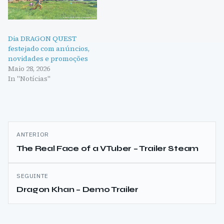
Dia DRAGON QUEST
festejado com anúncios,
novidades e promoções
Maio 28, 2026
In "Notícias"
Navegação
ANTERIOR
de
The Real Face of a VTuber – Trailer Steam
artigos
SEGUINTE
Dragon Khan – Demo Trailer