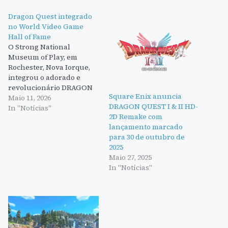
Dragon Quest integrado
no World Video Game
Hall of Fame
O Strong National
Museum of Play, em
Rochester, Nova Iorque,
integrou o adorado e
revolucionário DRAGON
Square Enix anuncia
QUEST, da SQUARE ENIX,
Maio 11, 2026
DRAGON QUEST I & II HD-
no seu World Video Game
In "Notícias"
2D Remake com
Hall of Fame. Criado em
lançamento marcado
2015, o World Video Game
para 30 de outubro de
Hall of Fame reconhece
2025
videojogos que
Maio 27, 2025
alcançaram o estatuto de
In "Notícias"
ícone e influenciaram
significativamente a
indústria…