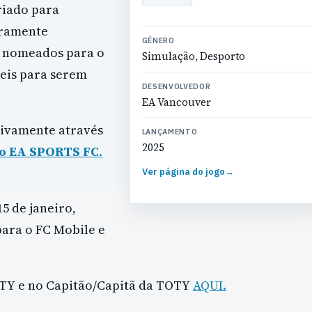
criado para
iramente
GÉNERO
os nomeados para o
Simulação, Desporto
eis para serem
DESENVOLVEDOR
EA Vancouver
sivamente através
LANÇAMENTO
2025
 do EA SPORTS FC
.
Ver página do jogo
→
5 de janeiro,
para o FC Mobile e
OTY e no Capitão/Capitã da TOTY
AQUI.