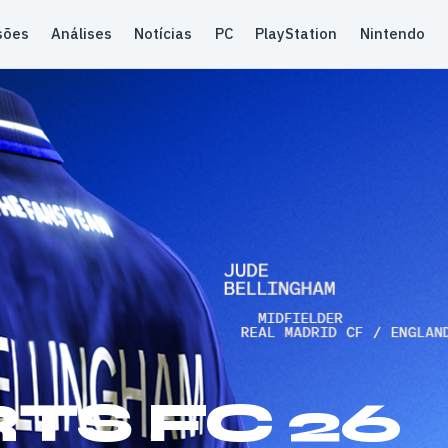
sões
Análises
Notícias
PC
PlayStation
Nintendo
TS FC 26