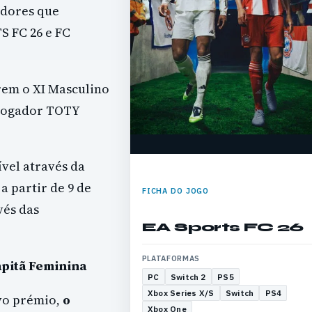
adores que
S FC 26 e FC
arem o XI Masculino
 Jogador TOTY
ível através da
a partir de 9 de
FICHA DO JOGO
vés das
EA Sports FC 26
PLATAFORMAS
pitã Feminina
PC
Switch 2
PS5
Xbox Series X/S
Switch
PS4
vo prémio,
o
Xbox One