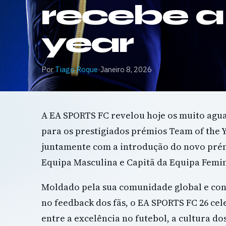
recebe a
year
Por
Tiago Roque
·
Janeiro 8, 2026
A EA SPORTS FC revelou hoje os muito ag
para os prestigiados prémios Team of the 
juntamente com a introdução do novo pré
Equipa Masculina e Capitã da Equipa Femi
Moldado pela sua comunidade global e co
no feedback dos fãs, o EA SPORTS FC 26 cel
entre a excelência no futebol, a cultura do