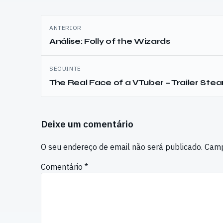
Navegação
ANTERIOR
de
Análise: Folly of the Wizards
artigos
SEGUINTE
The Real Face of a VTuber – Trailer Ste
Deixe um comentário
O seu endereço de email não será publicado.
Camp
Comentário
*