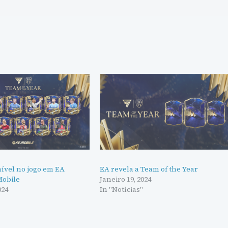
ível no jogo em EA
EA revela a Team of the Year
Mobile
Janeiro 19, 2024
024
In "Notícias"
"