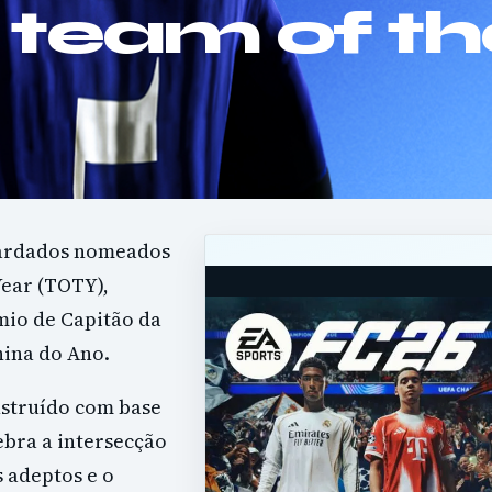
 team of th
uardados nomeados
Year (TOTY),
mio de Capitão da
nina do Ano.
nstruído com base
ebra a intersecção
s adeptos e o