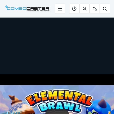
Saltar
para
Menu
Pesqu
Roleta
Descobrir
Ofertas
o
de
jogos
de
conteúdo
jogos
com
chaves
IA
TRAILER