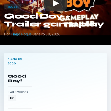
TRAILER
Good Boy –
Trailer gameplay
Por
Tiago Roque
·
Janeiro 30, 2026
FICHA DO
JOGO
Good
Boy!
PLATAFORMAS
PC