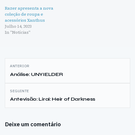
Razer apresenta a nova
coleção de roupa e
acessórios Xanthus
Julho 14, 2023
In "Notícias"
Navegação
ANTERIOR
de
Análise: UNYIELDER
artigos
SEGUINTE
Antevisão: Lirai: Heir of Darkness
Deixe um comentário