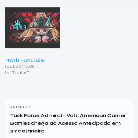
7Trials – 1st Trailer
Junho 24, 2026
In "Trailer"
Navegação
ANTERIOR
de
Task Force Admiral – Vol.1: American Carrier
Battles chega ao Acesso Antecipado em
artigos
27 de janeiro