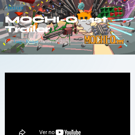
TRAILER
MOCHI-O – 1st
Trailer
Por
Tiago Roque
·
Janeiro 7, 2026