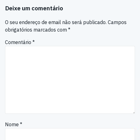
Deixe um comentário
O seu endereço de email não será publicado.
Campos
obrigatórios marcados com
*
Comentário
*
Nome
*