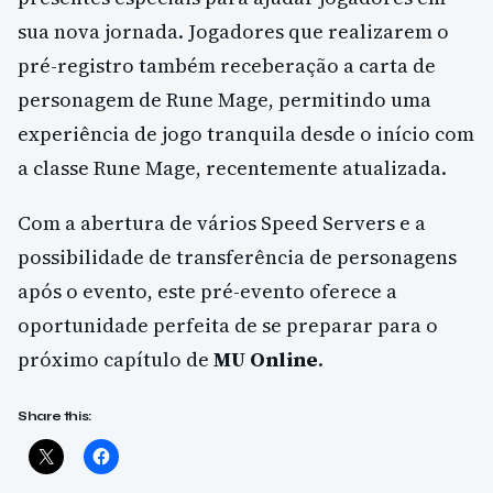
sua nova jornada. Jogadores que realizarem o
pré-registro também receberação a carta de
personagem de Rune Mage, permitindo uma
experiência de jogo tranquila desde o início com
a classe Rune Mage, recentemente atualizada.
Com a abertura de vários Speed Servers e a
possibilidade de transferência de personagens
após o evento, este pré-evento oferece a
oportunidade perfeita de se preparar para o
próximo capítulo de
MU Online
.
Share this: