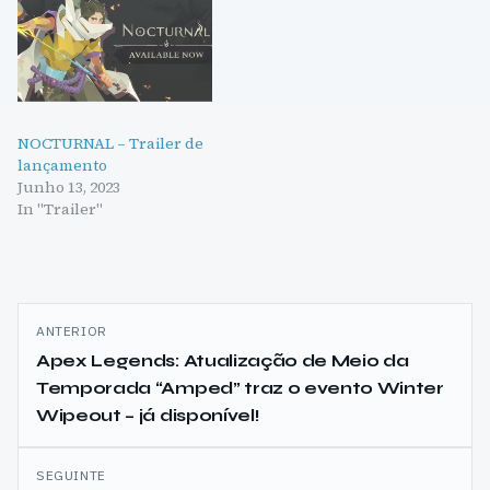
NOCTURNAL – Trailer de
lançamento
Junho 13, 2023
In "Trailer"
Navegação
ANTERIOR
de
Apex Legends: Atualização de Meio da
Temporada “Amped” traz o evento Winter
artigos
Wipeout – já disponível!
SEGUINTE