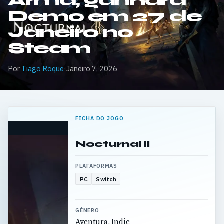
Arma, ganhará
Demo em 27 de
Janeiro no
Steam
Por
Tiago Roque
·
Janeiro 7, 2026
FICHA DO JOGO
Nocturnal II
PLATAFORMAS
PC
Switch
GÉNERO
Aventura, Indie